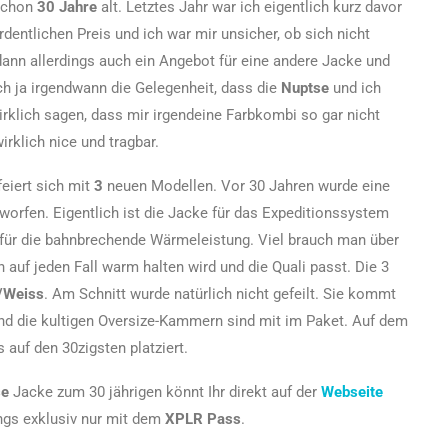
schon
30 Jahre
alt. Letztes Jahr war ich eigentlich kurz davor
rdentlichen Preis und ich war mir unsicher, ob sich nicht
dann allerdings auch ein Angebot für eine andere Jacke und
ich ja irgendwann die Gelegenheit, dass die
Nuptse
und ich
lich sagen, dass mir irgendeine Farbkombi so gar nicht
wirklich nice und tragbar.
eiert sich mit
3
neuen Modellen. Vor 30 Jahren wurde eine
orfen. Eigentlich ist die Jacke für das Expeditionssystem
für die bahnbrechende Wärmeleistung. Viel brauch man über
h auf jeden Fall warm halten wird und die Quali passt. Die 3
/Weiss
. Am Schnitt wurde natürlich nicht gefeilt. Sie kommt
nd die kultigen Oversize-Kammern sind mit im Paket. Auf dem
 auf den 30zigsten platziert.
se
Jacke zum 30 jährigen könnt Ihr direkt auf der
Webseite
ings exklusiv nur mit dem
XPLR Pass
.