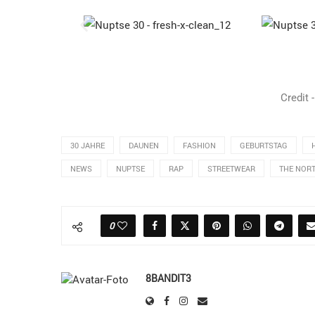
Credit 
30 JAHRE
DAUNEN
FASHION
GEBURTSTAG
NEWS
NUPTSE
RAP
STREETWEAR
THE NORT
0
8BANDIT3