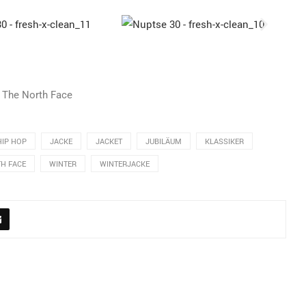
- The North Face
HIP HOP
JACKE
JACKET
JUBILÄUM
KLASSIKER
H FACE
WINTER
WINTERJACKE