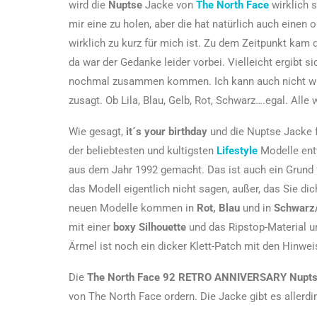
wird die
Nuptse
Jacke von
The North Face
wirklich 
mir eine zu holen, aber die hat natürlich auch einen o
wirklich zu kurz für mich ist. Zu dem Zeitpunkt kam 
da war der Gedanke leider vorbei. Vielleicht ergibt s
nochmal zusammen kommen. Ich kann auch nicht wirk
zusagt. Ob Lila, Blau, Gelb, Rot, Schwarz….egal. Alle 
Wie gesagt,
it´s your birthday
und die Nuptse Jacke f
der beliebtesten und kultigsten
Lifestyle
Modelle entw
aus dem Jahr 1992 gemacht. Das ist auch ein Grund 
das Modell eigentlich nicht sagen, außer, das Sie dic
neuen Modelle kommen in
Rot, Blau
und in
Schwarz
mit einer
boxy Silhouette
und das Ripstop-Material u
Ärmel ist noch ein dicker Klett-Patch mit den Hinweis
Die
The North Face 92 RETRO ANNIVERSARY Nupt
von The North Face ordern. Die Jacke gibt es allerd