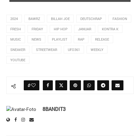
2024
BAWRZ
BILLAH JOE
DEUTSCHRAP
FASHION
FRESH
FRIDAY
HIP HOP
JANUAR
KONTRA K
MUSIC
NEWS
PLAYLIST
RAP
RELEASE
SNEAKER
STREETWEAR
UFO361
WEEKLY
YOUTUBE
0
8BANDIT3