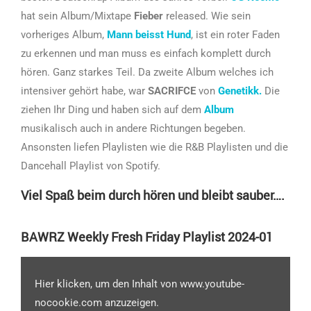
hat sein Album/Mixtape
Fieber
released. Wie sein
vorheriges Album,
Mann beisst Hund
, ist ein roter Faden
zu erkennen und man muss es einfach komplett durch
hören. Ganz starkes Teil. Da zweite Album welches ich
intensiver gehört habe, war
SACRIFCE
von
Genetikk.
Die
ziehen Ihr Ding und haben sich auf dem
Album
musikalisch auch in andere Richtungen begeben.
Ansonsten liefen Playlisten wie die R&B Playlisten und die
Dancehall Playlist von Spotify.
Viel Spaß beim durch hören und bleibt sauber….
BAWRZ Weekly Fresh Friday Playlist 2024-01
Hier klicken, um den Inhalt von www.youtube-
nocookie.com anzuzeigen.