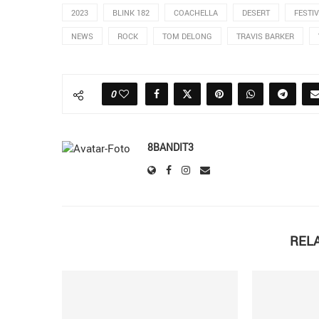
2023
BLINK 182
COACHELLA
DESERT
FESTI
NEWS
ROCK
TOM DELONG
TRAVIS BARKER
0
8BANDIT3
REL