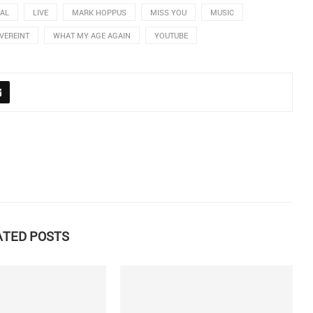
VAL
LIVE
MARK HOPPUS
MISS YOU
MUSIC
VEREINT
WHAT MY AGE AGAIN
YOUTUBE
ATED POSTS