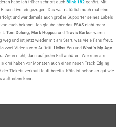
eren habe ich früher sehr oft auch
Blink 182
gehört. Mit
 Essen Live reingezogen. Das war natürlich noch mal eine
verfolgt und war damals auch großer Supporter seines Labels
en von euch bekannt. Ich glaube aber das
FSAS
nicht mehr
eit.
Tom Delong, Mark Hoppus
und
Travis Barker
waren
g weg und ist jetzt wieder mit am Start, was viele Fans freut.
la
zwei Videos vom Auftritt.
I Miss You
und
What´s My Age
rd. Wenn nicht, dann auf jeden Fall anhören. Wie man am
. Die drei haben vor Monaten auch einen neuen Track
Edging
 der Tickets verkauft läuft bereits. Köln ist schon so gut wie
s auftreiben kann.