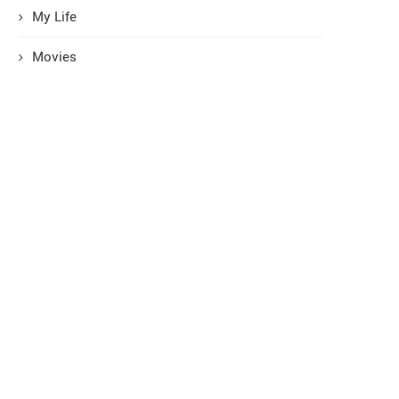
My Life
Movies