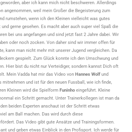
r geworden, aber ich kann mich nicht beschweren. Allerdings
on angenommen, weil mein Großer die Begeisterung zum
and rumstehen, wenn ich den Kleinen vielleicht was gutes
 und gerne gesehen. Es macht aber auch super viel Spaß die
en bei uns angefangen und sind jetzt fast 2 Jahre dabei. Wir
haben oder noch zocken. Von daher sind wir immer offen für
e, kann man nicht mehr mit unserer Jugend vergleichen. Da
deckern gespielt. Zum Glück konnte ich den Umschwung und
 Hier bist du nicht nur Verteidiger, sondern kannst Dich oft
selt. Mein Vadda hat mir das Video von
Hannes Wolf
und
mitnehmen und ist für den neuen Fussball, wie ich finde,
ren Kleinen wird die Spielform
Funinho
eingeführt. Kleine
chonmal ein Schritt gemacht. Unter Trainerkollegen ist man da
 den beiden Experten anschaut ist der Schritt etwas
 viel am Ball machen. Das wird durch diese
fördert. Das Video gibt gute Ansätze und Trainingsformen.
nt und geben etwas Einblick in den Profisport. Ich werde für