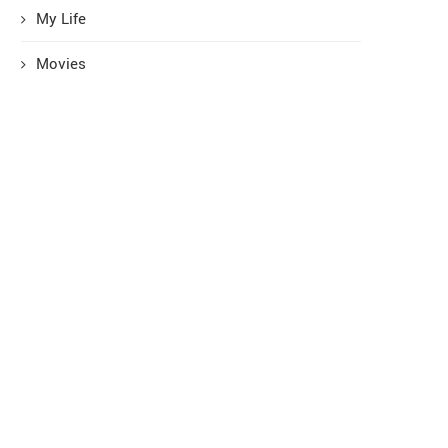
My Life
Movies