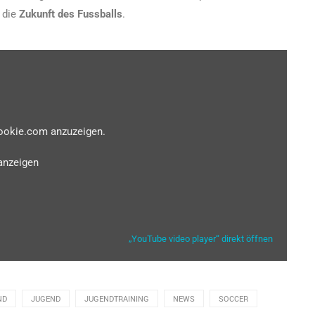
 die
Zukunft des Fussballs
.
cookie.com anzuzeigen.
anzeigen
„YouTube video player“ direkt öffnen
ND
JUGEND
JUGENDTRAINING
NEWS
SOCCER