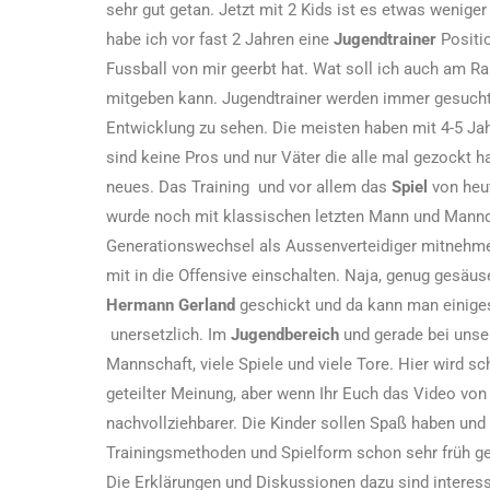
sehr gut getan. Jetzt mit 2 Kids ist es etwas wenige
habe ich vor fast 2 Jahren eine
Jugendtrainer
Positi
Fussball von mir geerbt hat. Wat soll ich auch am R
mitgeben kann. Jugendtrainer werden immer gesucht
Entwicklung zu sehen. Die meisten haben mit 4-5 Jahr
sind keine Pros und nur Väter die alle mal gezockt 
neues. Das Training und vor allem das
Spiel
von heut
wurde noch mit klassischen letzten Mann und Mann
Generationswechsel als Aussenverteidiger mitnehmen.
mit in die Offensive einschalten. Naja, genug gesäu
Hermann Gerland
geschickt und da kann man einiges 
unersetzlich. Im
Jugendbereich
und gerade bei unse
Mannschaft, viele Spiele und viele Tore. Hier wird s
geteilter Meinung, aber wenn Ihr Euch das Video von
nachvollziehbarer. Die Kinder sollen Spaß haben und
Trainingsmethoden und Spielform schon sehr früh ge
Die Erklärungen und Diskussionen dazu sind interessa