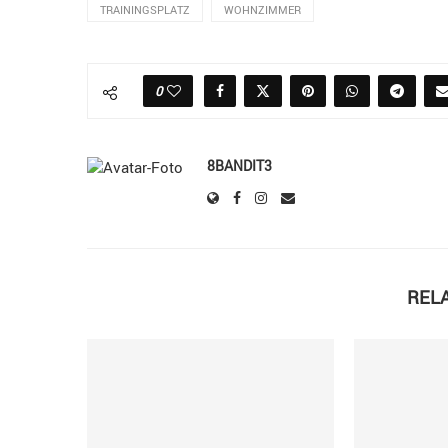
TRAININGSPLATZ
WOHNZIMMER
0
8BANDIT3
REL