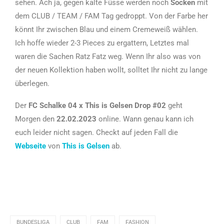
sehen. Ach ja, gegen kalte Füsse werden noch
Socken
mit
dem CLUB / TEAM / FAM Tag gedroppt. Von der Farbe her
könnt Ihr zwischen Blau und einem Cremeweiß wählen.
Ich hoffe wieder 2-3 Pieces zu ergattern, Letztes mal
waren die Sachen Ratz Fatz weg. Wenn Ihr also was von
der neuen Kollektion haben wollt, solltet Ihr nicht zu lange
überlegen.
Der
FC Schalke 04 x This is Gelsen Drop
#02
geht
Morgen den
22.02.2023
online. Wann genau kann ich
euch leider nicht sagen. Checkt auf jeden Fall die
Webseite
von
This is Gelsen
ab.
BUNDESLIGA
CLUB
FAM
FASHION