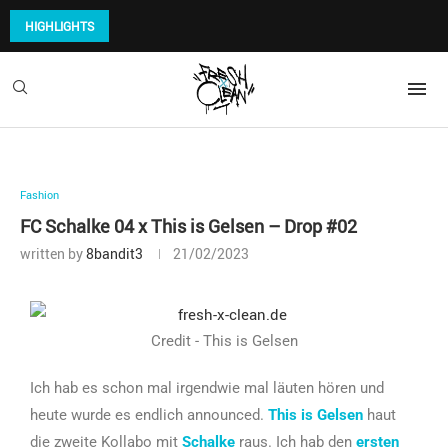
HIGHLIGHTS
Fashion
FC Schalke 04 x This is Gelsen – Drop #02
written by
8bandit3
21/02/2023
Credit - This is Gelsen
Ich hab es schon mal irgendwie mal läuten hören und
heute wurde es endlich announced.
This is Gelsen
haut
die zweite Kollabo mit
Schalke
raus. Ich hab den
ersten