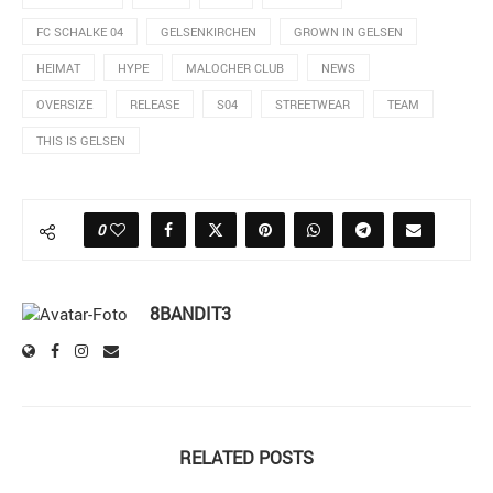
FC SCHALKE 04
GELSENKIRCHEN
GROWN IN GELSEN
HEIMAT
HYPE
MALOCHER CLUB
NEWS
OVERSIZE
RELEASE
S04
STREETWEAR
TEAM
THIS IS GELSEN
0
8BANDIT3
RELATED POSTS