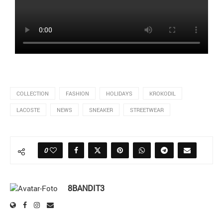
COLLECTION
FASHION
HOLIDAYS
KROKODIL
LACOSTE
NEWS
SNEAKER
STREETWEAR
0
8BANDIT3