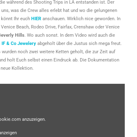
ie während des Shooting Trips in LA entstanden ist. Der
 uns, was die Crew alles erlebt hat und wo die gelungenen
 könnt Ihr euch
HIER
anschauen. Wirklich nice geworden. In
 Venice Beach, Rodeo Drive, Fairfax, Crenshaw oder Venice
everly Hills
. Wo auch sonst. In dem Video wird auch die
m
IF & Co Jewelery
abgeholt über die Justus sich mega freut.
wurden noch zwei weitere Ketten geholt, die zur Zeit auf
und holt Euch selbst einen Eindruck ab. Die Dokumentation
 neue Kollektion.
cookie.com anzuzeigen.
anzeigen