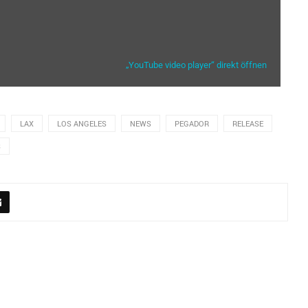
„YouTube video player“ direkt öffnen
LAX
LOS ANGELES
NEWS
PEGADOR
RELEASE
S