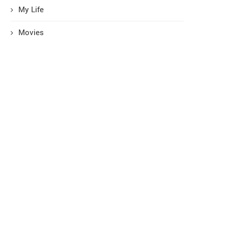
My Life
Movies