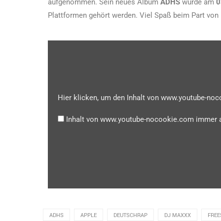
aufgenommen. Sein neues Album
ADHS
wurde am
0
Plattformen gehört werden. Viel Spaß beim Part von 
Hier klicken, um den Inhalt von www.youtube-no
Inhalt von www.youtube-nocookie.com immer 
ADHS
APPLE
DEUTSCHRAP
DJ MAXXX
FREE