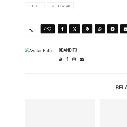
RELEASE
STREETWEAR
0
8BANDIT3
REL