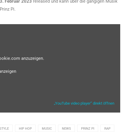
3. Februar 2023
released und kann über die gängigen Musik
Prinz Pi.
cookie.com anzuzeigen.
anzeigen
„YouTube video player“ direkt öffnen
STYLE
HIP HOP
MUSIC
NEWS
PRINZ PI
RAP