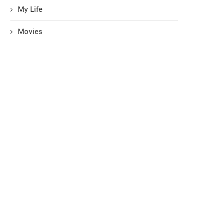
My Life
Movies