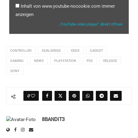
Inhalt von www.youtube-nocookie.com immer
anzeigen
„YouTube video player“ direkt öffnen
CONTROLLER
DUALSENSE
EDGE
GADGET
GAMING
NEWS
PLAYSTATION
PS5
RELEASE
SONY
0
8BANDIT3