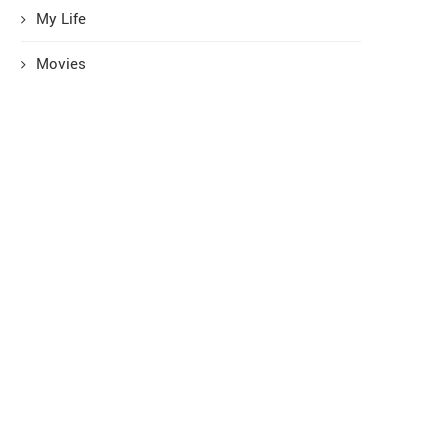
My Life
Movies