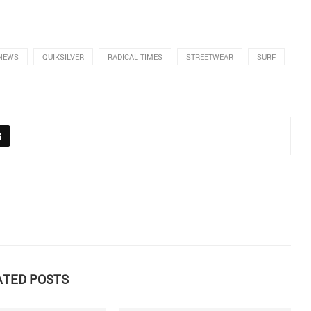
NEWS
QUIKSILVER
RADICAL TIMES
STREETWEAR
SURF
ATED POSTS