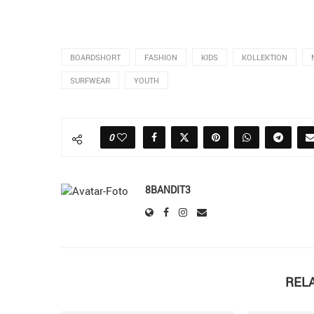
BOARDSHORT
FASHION
KIDS
KOLLEKTION
SURFWEAR
YOUTH
0
8BANDIT3
REL