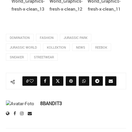
DOMINATION
FASHION
JURASSIC PARK
JURASSIC WORLD
KOLLEKTION
NEWS
REEBOK
SNEAKER
STREETWEAR
0
8BANDIT3