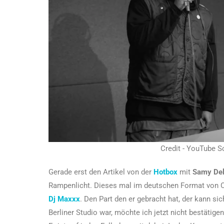
Credit - YouTube Sc
Gerade erst den Artikel von der
Hotbox
mit
Samy De
Rampenlicht. Dieses mal im deutschen Format von C
Dj Maxxx
. Den Part den er gebracht hat, der kann si
Berliner Studio war, möchte ich jetzt nicht bestätige