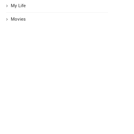
My Life
Movies