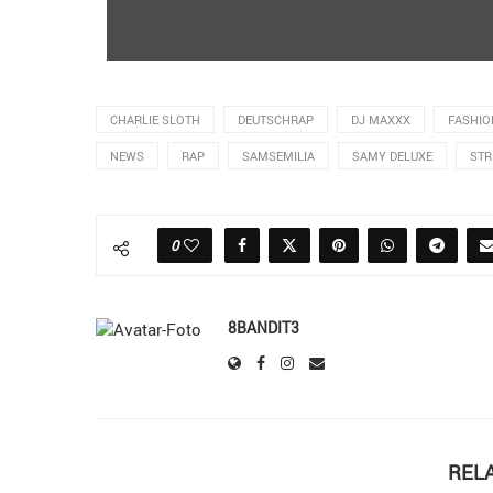
CHARLIE SLOTH
DEUTSCHRAP
DJ MAXXX
FASHIO
NEWS
RAP
SAMSEMILIA
SAMY DELUXE
STR
0
8BANDIT3
REL