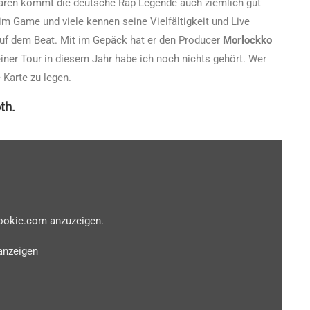
ntaren kommt die deutsche Rap Legende auch ziemlich gut
im Game und viele kennen seine Vielfältigkeit und Live
auf dem Beat. Mit im Gepäck hat er den Producer
Morlockko
einer Tour in diesem Jahr habe ich noch nichts gehört. Wer
e Karte zu legen.
th.
cookie.com anzuzeigen.
anzeigen