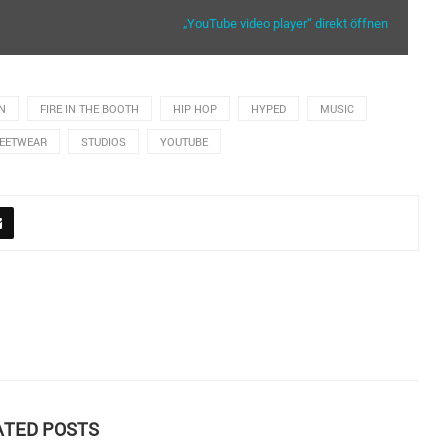
„YouTube video player“ direkt öffnen
N
FIRE IN THE BOOTH
HIP HOP
HYPED
MUSIC
EETWEAR
STUDIOS
YOUTUBE
ATED POSTS