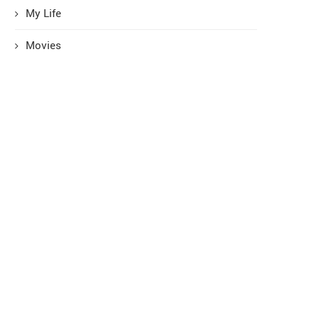
My Life
Movies