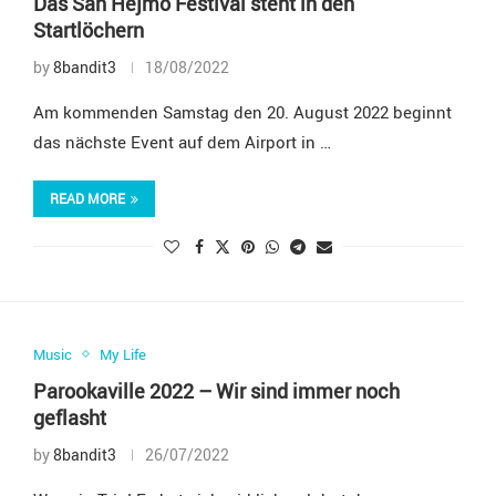
Das San Hejmo Festival steht in den
Startlöchern
by
8bandit3
18/08/2022
Am kommenden Samstag den 20. August 2022 beginnt
das nächste Event auf dem Airport in …
READ MORE
Music
My Life
Parookaville 2022 – Wir sind immer noch
geflasht
by
8bandit3
26/07/2022